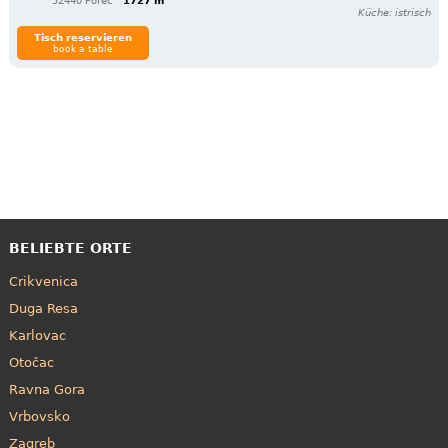
52440 Poreč
1727 m
Küche: istrisch
Tisch reservieren
book a table
BELIEBTE ORTE
Crikvenica
Duga Resa
Karlovac
Otočac
Ravna Gora
Vrbovsko
Zagreb