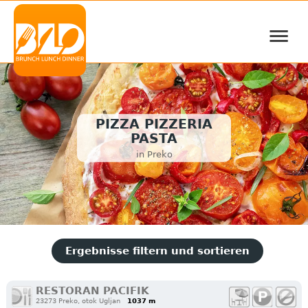
≡
PIZZA PIZZERIA
PASTA
in Preko
Ergebnisse filtern und sortieren
RESTORAN PACIFIK
23273 Preko, otok Ugljan
1037 m