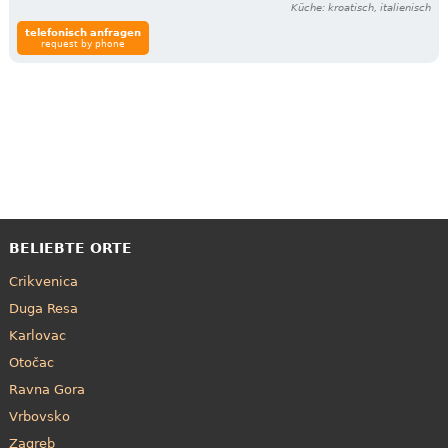
Küche: kroatisch, italienisch
telefonisch anfragen
request by phone
BELIEBTE ORTE
Crikvenica
Duga Resa
Karlovac
Otočac
Ravna Gora
Vrbovsko
Zagreb