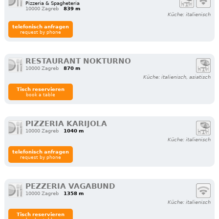
Pizzeria & Spagheteria
10000 Zagreb
839 m
Küche: italienisch
telefonisch anfragen
request by phone
RESTAURANT NOKTURNO
10000 Zagreb
870 m
Küche: italienisch, asiatisch
Tisch reservieren
book a table
PIZZERIA KARIJOLA
10000 Zagreb
1040 m
Küche: italienisch
telefonisch anfragen
request by phone
PEZZERIA VAGABUND
10000 Zagreb
1358 m
Küche: italienisch
Tisch reservieren