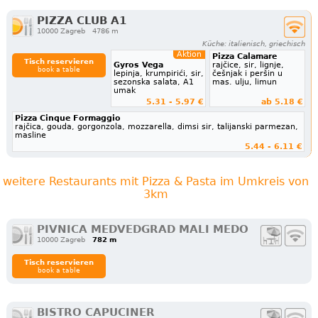
PIZZA CLUB A1
10000 Zagreb
4786 m
Küche: italienisch, griechisch
Aktion
Pizza Calamare
Tisch reservieren
Gyros Vega
rajčice, sir, lignje,
book a table
lepinja, krumpirići, sir,
češnjak i peršin u
sezonska salata, A1
mas. ulju, limun
umak
5.31 - 5.97 €
ab 5.18 €
Pizza Cinque Formaggio
rajčica, gouda, gorgonzola, mozzarella, dimsi sir, talijanski parmezan,
masline
5.44 - 6.11 €
weitere Restaurants mit Pizza & Pasta im Umkreis von
3km
PIVNICA MEDVEDGRAD MALI MEDO
10000 Zagreb
782 m
Tisch reservieren
book a table
BISTRO CAPUCINER