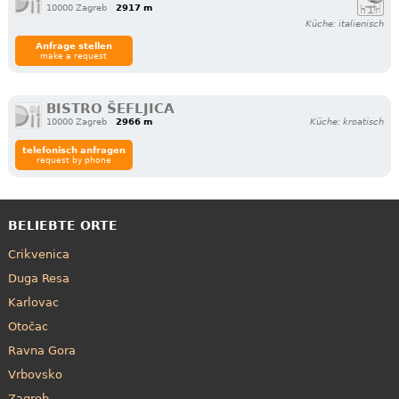
10000 Zagreb
2917 m
Küche: italienisch
Anfrage stellen
make a request
BISTRO ŠEFLJICA
10000 Zagreb
2966 m
Küche: kroatisch
telefonisch anfragen
request by phone
BELIEBTE ORTE
Crikvenica
Duga Resa
Karlovac
Otočac
Ravna Gora
Vrbovsko
Zagreb