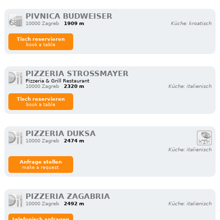
PIVNICA BUDWEISER
10000 Zagreb
1909 m
Küche: kroatisch
Tisch reservieren
book a table
PIZZERIA STROSSMAYER
Pizzeria & Grill Restaurant
10000 Zagreb
2320 m
Küche: italienisch
Tisch reservieren
book a table
PIZZERIA DUKSA
10000 Zagreb
2474 m
Küche: italienisch
Anfrage stellen
make a request
PIZZERIA ZAGABRIA
10000 Zagreb
2492 m
Küche: italienisch
telefonisch anfragen