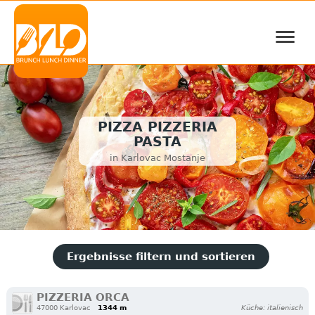
≡
PIZZA PIZZERIA
PASTA
in Karlovac Mostanje
Ergebnisse filtern und sortieren
PIZZERIA ORCA
47000 Karlovac
1344 m
Küche: italienisch