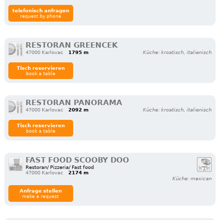
telefonisch anfragen
request by phone
RESTORAN GREENCEK
47000 Karlovac
1795 m
Küche: kroatisch, italienisch
Tisch reservieren
book a table
RESTORAN PANORAMA
47000 Karlovac
2092 m
Küche: kroatisch, italienisch
Tisch reservieren
book a table
FAST FOOD SCOOBY DOO
Restoran/ Pizzeria/ Fast food
47000 Karlovac
2174 m
Küche: mexican
Anfrage stellen
make a request