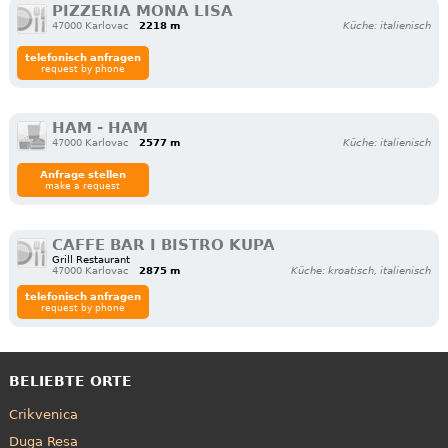
PIZZERIA MONA LISA
47000 Karlovac
2218 m
Küche: italienisch
telefonisch anfragen
request by phone
HAM - HAM
47000 Karlovac
2577 m
Küche: italienisch
Anfrage stellen
make a request
CAFFE BAR I BISTRO KUPA
Grill Restaurant
47000 Karlovac
2875 m
Küche: kroatisch, italienisch
telefonisch anfragen
request by phone
BELIEBTE ORTE
Crikvenica
Duga Resa