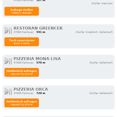
47000 Karlovac
527 m
Küche: mexican
Anfrage stellen
make a request
RESTORAN GREENCEK
47000 Karlovac
541 m
Küche: kroatisch, italienisch
Tisch reservieren
book a table
PIZZERIA MONA LISA
47000 Karlovac
570 m
Küche: italienisch
telefonisch anfragen
request by phone
PIZZERIA ORCA
47000 Karlovac
729 m
Küche: italienisch
telefonisch anfragen
request by phone