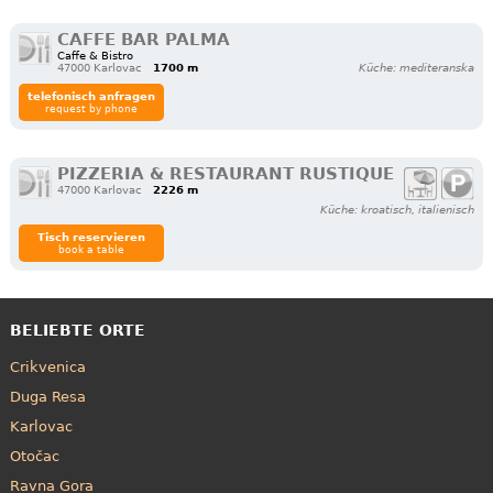
CAFFE BAR PALMA
Caffe & Bistro
47000 Karlovac
1700 m
Küche: mediteranska
telefonisch anfragen
request by phone
PIZZERIA & RESTAURANT RUSTIQUE
47000 Karlovac
2226 m
Küche: kroatisch, italienisch
Tisch reservieren
book a table
BELIEBTE ORTE
Crikvenica
Duga Resa
Karlovac
Otočac
Ravna Gora