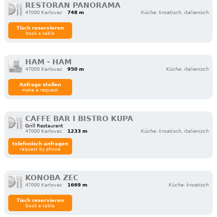
RESTORAN PANORAMA
47000 Karlovac
748 m
Küche: kroatisch, italienisch
Tisch reservieren
book a table
HAM - HAM
47000 Karlovac
950 m
Küche: italienisch
Anfrage stellen
make a request
CAFFE BAR I BISTRO KUPA
Grill Restaurant
47000 Karlovac
1233 m
Küche: kroatisch, italienisch
telefonisch anfragen
request by phone
KONOBA ZEC
47000 Karlovac
1669 m
Küche: kroatisch
Tisch reservieren
book a table