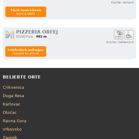
Küche: istrisch
Tisch reservieren
book a table
PIZZERIA ORFEJ
52100 Pula
492 m
Küche: italienisch
telefonisch anfragen
request by phone
BELIEBTE ORTE
Crikvenica
Duga Resa
Karlovac
Otočac
Ravna Gora
Vrbovsko
Zagreb