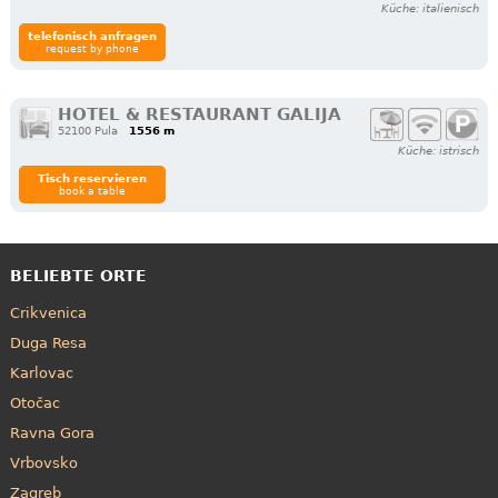
Küche: italienisch
telefonisch anfragen
request by phone
HOTEL & RESTAURANT GALIJA
52100 Pula
1556 m
Küche: istrisch
Tisch reservieren
book a table
BELIEBTE ORTE
Crikvenica
Duga Resa
Karlovac
Otočac
Ravna Gora
Vrbovsko
Zagreb